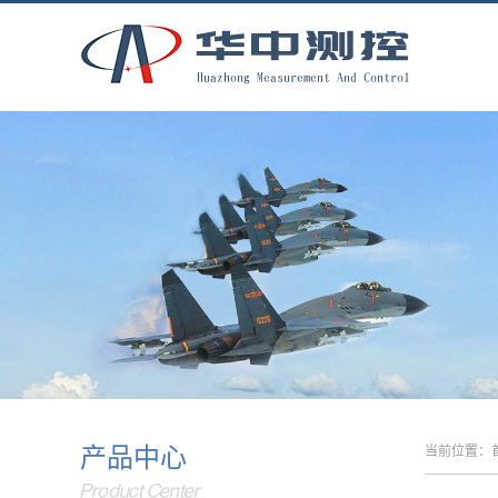
产品中心
当前位置：
Product Center