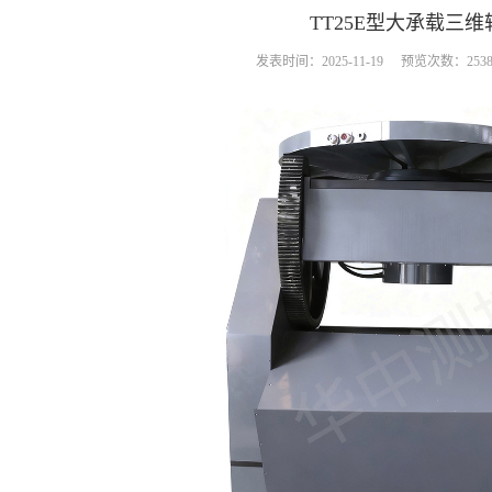
TT25E型大承载三维
发表时间：2025-11-19
预览次数：253