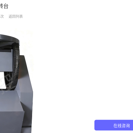
转台
8次
返回列表
在线咨询