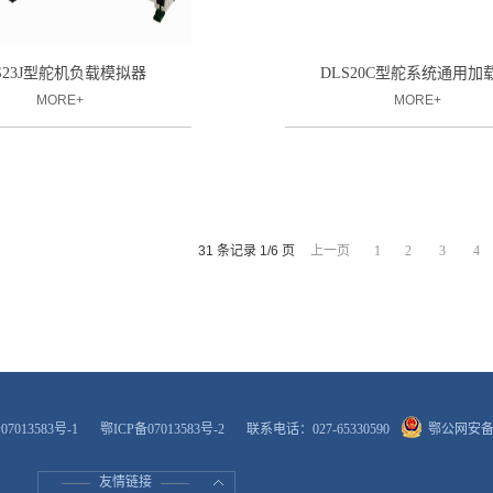
S23J型舵机负载模拟器
DLS20C型舵系统通用加
MORE+
MORE+
31 条记录 1/6 页
上一页
1
2
3
4
07013583号-1
鄂ICP备07013583号-2
联系电话：027-65330590
鄂公网安备 4
友情链接