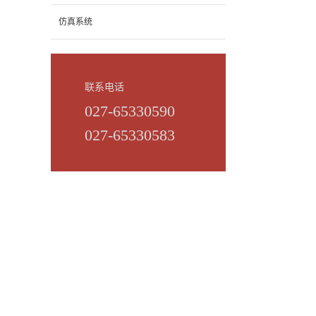
仿真系统
联系电话
027-65330590
027-65330583