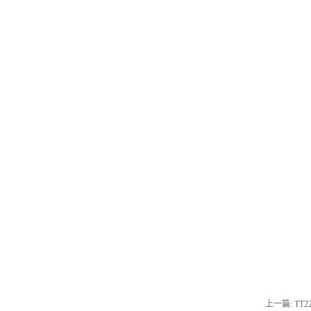
上一篇:
TT