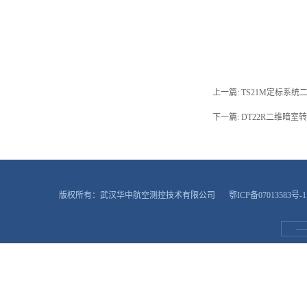
上一篇:
TS21M定标系统
下一篇:
DT22R二维暗室
版权所有：武汉华中航空测控技术有限公司
鄂ICP备07013583号-1