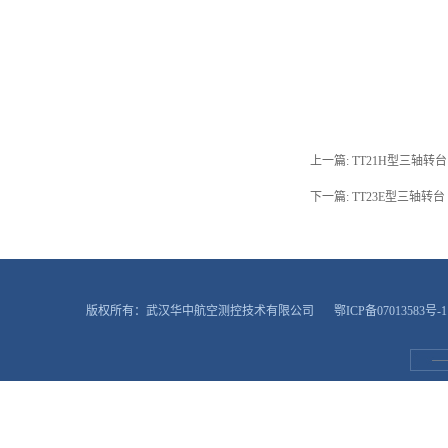
上一篇:
TT21H型三轴转台
下一篇:
TT23E型三轴转台
版权所有：武汉华中航空测控技术有限公司
鄂ICP备07013583号-1