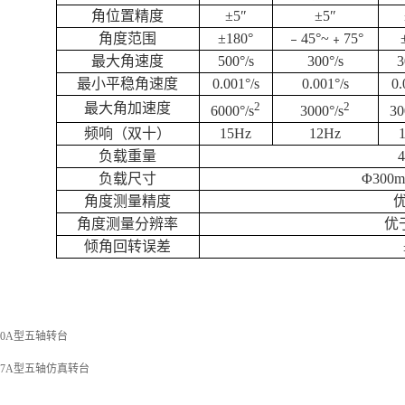
角位置精度
±
5
″
±
5
″
角度范围
±
180
°
﹣
45
°
~
﹢
75
°
最大角速度
500
°
/s
300
°
/s
3
最小平稳角速度
0.001
°
/s
0.001
°
/s
0.
2
2
最大角加速度
6000°/s
3000°/s
30
频响（双十）
15Hz
12Hz
负载重量
负载尺寸
Φ300
角度测量精度
角度测量分辨率
优
倾角回转误差
20A型五轴转台
17A型五轴仿真转台