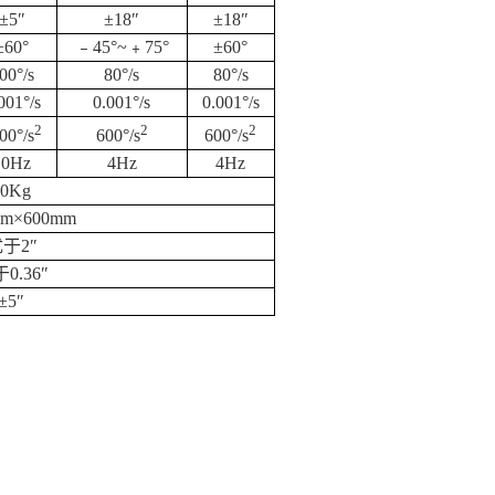
±
5
″
±
18
″
±
18
″
±
60
°
﹣
45
°
~
﹢
75
°
±
60
°
00
°
/s
80
°
/s
80
°
/s
001
°
/s
0.001
°
/s
0.001
°
/s
2
2
2
00°/s
600°/s
600°/s
10Hz
4Hz
4Hz
40Kg
mm×600mm
优于
2
″
于
0.36
″
±
5
″